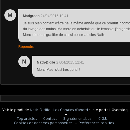
M
Madgreen
24/04/2015 19:41
Je suis bien content d'être né la même année que ce produit incon
du lavage des mains. Ma mère en achetait tout le temps et j'en gard
Merci de nous gratifier de ces si beaux articles Nath.
Répondre
N
Nath-Didile
27/04/2015 12:41
Merci Mad, c'est très gentil !
Voir le profil de
Nath-Didile - Les Copains d'abord
sur le portail Overblog
Top articles
Contact
Signaler un abus
C.G.U.
Cookies et données personnelles
Préférences cookies