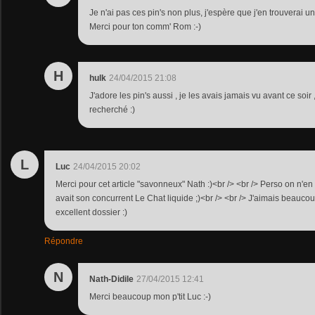
Je n'ai pas ces pin's non plus, j'espère que j'en trouverai un
Merci pour ton comm' Rom :-)
H
hulk
24/04/2015 21:08
J'adore les pin's aussi , je les avais jamais vu avant ce soir
recherché :)
L
Luc
24/04/2015 20:02
Merci pour cet article "savonneux" Nath :)<br /> <br /> Perso on n'en
avait son concurrent Le Chat liquide ;)<br /> <br /> J'aimais beauco
excellent dossier :)
Répondre
N
Nath-Didile
27/04/2015 12:41
Merci beaucoup mon p'tit Luc :-)