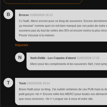
B
Brosse
31/05/2026 16:12
Cc Nath. Merci encore pour ce blog de souvenirs. Encore dernièremen
ça mousse" comme quoi on est bien marqué par ces pubs de notre 
souviens pas du tout de celles des 90's et encore moins la plus réce
Pouss' mousse à la maison.
Répondre
N
Nath-Didile - Les Copains d'abord
31/05/2026 17:32
Merci pour tes compliments et tes souvenirs Stef, c'est symp
T
Tosin
23/05/2026 19:14
Bravo Nath pour ce blog. J'ai oublié certaines de ces PUB mais la 
petit garçon.<br /> Encore mille fois MERCI pour toutes vos démarc
que nous recevons .<br /> Longue vie à vous et votre site.