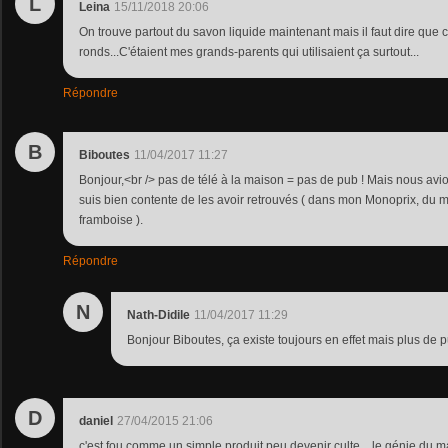
L
Leina
15/11/2018 20:06
On trouve partout du savon liquide maintenant mais il faut dire que c'é
ronds...C'étaient mes grands-parents qui utilisaient ça surtout...
Répondre
B
Biboutes
11/04/2017 11:27
Bonjour,<br /> pas de télé à la maison = pas de pub ! Mais nous av
suis bien contente de les avoir retrouvés ( dans mon Monoprix, du 
framboise ).
Répondre
N
Nath-Didile
11/04/2017 11:29
Bonjour Biboutes, ça existe toujours en effet mais plus de 
D
daniel
27/04/2015 21:06
c'est fou comme un simple produit peu devenir culte....le génie du m