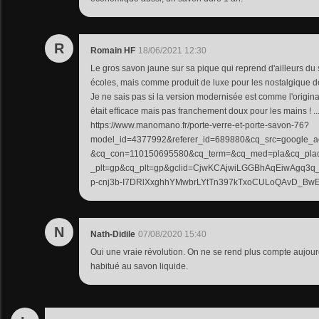
R
Romain HF
18/06/2021 12:30
Le gros savon jaune sur sa pique qui reprend d'ailleurs du 
écoles, mais comme produit de luxe pour les nostalgique d
Je ne sais pas si la version modernisée est comme l'origin
était efficace mais pas franchement doux pour les mains ! .......
https://www.manomano.fr/porte-verre-et-porte-savon-76?
model_id=4377992&referer_id=689880&cq_src=google
&cq_con=110150695580&cq_term=&cq_med=pla&cq_pla
_plt=gp&cq_plt=gp&gclid=CjwKCAjwiLGGBhAqEiwAgq
p-cnj3b-I7DRlXxghhYMwbrLYtTn397kTxoCULoQAvD_Bw
N
Nath-Didile
07/08/2020 15:40
Oui une vraie révolution. On ne se rend plus compte aujourd
habitué au savon liquide.