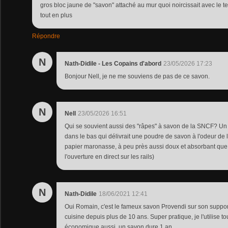
gros bloc jaune de "savon" attaché au mur quoi noircissait avec le te
tout en plus
Répondre
N
Nath-Didile - Les Copains d'abord
23/05/2026 17:23
Bonjour Nell, je ne me souviens de pas de ce savon.
N
Nell
23/05/2026 16:51
Qui se souvient aussi des "râpes" à savon de la SNCF? Un
dans le bas qui délivrait une poudre de savon à l'odeur de 
papier maronasse, à peu près aussi doux et absorbant que 
l'ouverture en direct sur les rails)
N
Nath-Didile
18/06/2021 12:41
Oui Romain, c'est le fameux savon Provendi sur son suppor
cuisine depuis plus de 10 ans. Super pratique, je l'utilise to
économique aussi, un savon dure 1 an.