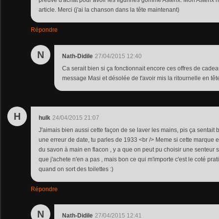
article. Merci (j'ai la chanson dans la tête maintenant)
Répondre
N
Nath-Didile
27/04/2015 12:40
Ca serait bien si ça fonctionnait encore ces offres de cadea
message Masi et désolée de t'avoir mis la ritournelle en têt
H
hulk
24/04/2015 21:07
J'aimais bien aussi cette façon de se laver les mains, pis ça sentait b
une erreur de date, tu parles de 1933 <br /> Meme si cette marque ex
du savon à main en flacon , y a que on peut pu choisir une senteur s
que j'achete n'en a pas , mais bon ce qui m'importe c'est le coté pratiq
quand on sort des toilettes :)
Répondre
N
Nath-Didile
27/04/2015 12:41