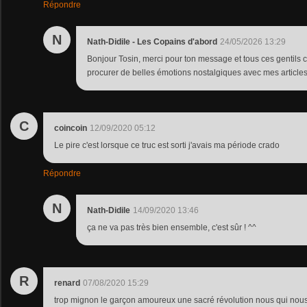
Répondre
N
Nath-Didile - Les Copains d'abord
24/05/2026 13:29
Bonjour Tosin, merci pour ton message et tous ces gentils 
procurer de belles émotions nostalgiques avec mes articles
C
coincoin
12/09/2020 05:12
Le pire c'est lorsque ce truc est sorti j'avais ma période crado
Répondre
N
Nath-Didile
14/09/2020 13:46
ça ne va pas très bien ensemble, c'est sûr ! ^^
R
renard
07/08/2020 15:29
trop mignon le garçon amoureux une sacré révolution nous qui nous