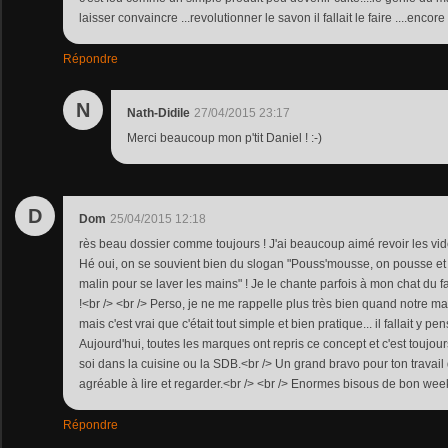
laisser convaincre ...revolutionner le savon il fallait le faire ....encore
Répondre
N
Nath-Didile
27/04/2015 23:17
Merci beaucoup mon p'tit Daniel ! :-)
D
Dom
25/04/2015 12:18
rès beau dossier comme toujours ! J'ai beaucoup aimé revoir les vidé
Hé oui, on se souvient bien du slogan "Pouss'mousse, on pousse et 
malin pour se laver les mains" ! Je le chante parfois à mon chat du f
!<br /> <br /> Perso, je ne me rappelle plus très bien quand notre m
mais c'est vrai que c'était tout simple et bien pratique... il fallait y pen
Aujourd'hui, toutes les marques ont repris ce concept et c'est toujour
soi dans la cuisine ou la SDB.<br /> Un grand bravo pour ton travail
agréable à lire et regarder.<br /> <br /> Enormes bisous de bon wee
Répondre