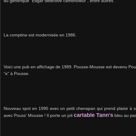
du générique "Edgar detective cambrioleur", entre autres.
La comptine est modernisée en 1986.
Voici une pub en affichage de 1989. Pousse-Mousse est devenu Po
"e" à Pousse.
Nouveau spot en 1990 avec un petit chenapan qui prend plaisir à se
cartable Tann's
avec Pouss' Mousse ! Il porte un joli
bleu au pa