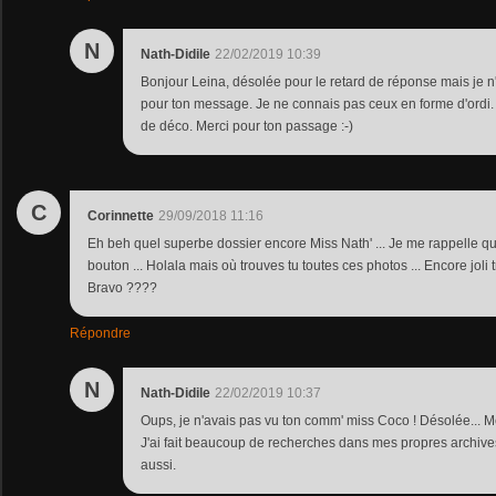
N
Nath-Didile
22/02/2019 10:39
Bonjour Leina, désolée pour le retard de réponse mais je n'
pour ton message. Je ne connais pas ceux en forme d'ordi
de déco. Merci pour ton passage :-)
C
Corinnette
29/09/2018 11:16
Eh beh quel superbe dossier encore Miss Nath' ... Je me rappelle qu il
bouton ... Holala mais où trouves tu toutes ces photos ... Encore joli t
Bravo ????
Répondre
N
Nath-Didile
22/02/2019 10:37
Oups, je n'avais pas vu ton comm' miss Coco ! Désolée... M
J'ai fait beaucoup de recherches dans mes propres archives
aussi.