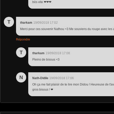
très vite ❤❤❤
T
tharkam
19/09/2018 17:02
Merci pour ces souvenir Nathou <3 Me souviens du rouge avec les 
Répondre
T
tharkam
19/09/2018 17:08
Pleins de bisous <3
N
Nath-Didile
19/09/2018 17:06
Oh ça me fait plaisir de te lire mon Didou ! Heureuse de t'a
gros bisous ! ❤