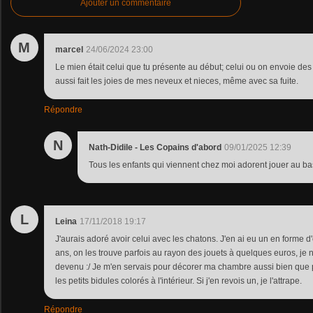
Ajouter un commentaire
M
marcel
24/06/2024 23:00
Le mien était celui que tu présente au début; celui ou on envoie des b
aussi fait les joies de mes neveux et nieces, même avec sa fuite.
Répondre
N
Nath-Didile - Les Copains d'abord
09/01/2025 12:39
Tous les enfants qui viennent chez moi adorent jouer au ba
L
Leina
17/11/2018 19:17
J'aurais adoré avoir celui avec les chatons. J'en ai eu un en forme d
ans, on les trouve parfois au rayon des jouets à quelques euros, je n
devenu :/ Je m'en servais pour décorer ma chambre aussi bien que p
les petits bidules colorés à l'intérieur. Si j'en revois un, je l'attrape.
Répondre