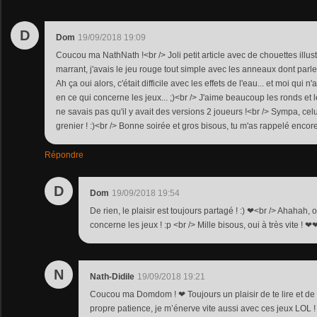
D
Dom
19/09/2018 19:09
Coucou ma NathNath !<br /> Joli petit article avec de chouettes illust
marrant, j'avais le jeu rouge tout simple avec les anneaux dont parl
Ah ça oui alors, c'était difficile avec les effets de l'eau... et moi qui
en ce qui concerne les jeux... ;)<br /> J'aime beaucoup les ronds et le
ne savais pas qu'il y avait des versions 2 joueurs !<br /> Sympa, celu
grenier ! :)<br /> Bonne soirée et gros bisous, tu m'as rappelé enco
Répondre
D
Dom
19/09/2018 19:54
De rien, le plaisir est toujours partagé ! :) ❤<br /> Ahahah, 
concerne les jeux ! :p <br /> Mille bisous, oui à très vite ! 
N
Nath-Didile
19/09/2018 19:21
Coucou ma Domdom ! ❤ Toujours un plaisir de te lire et de 
propre patience, je m’énerve vite aussi avec ces jeux LOL ! 