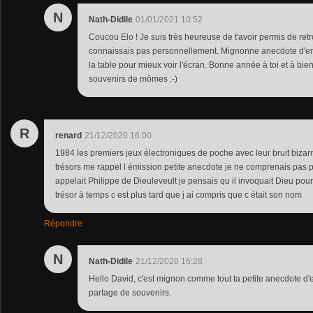
N
Nath-Didile
01/01/2021 10:52
Coucou Elo ! Je suis très heureuse de t'avoir permis de ret
connaissais pas personnellement. Mignonne anecdote d'en
la table pour mieux voir l'écran. Bonne année à toi et à bie
souvenirs de mômes :-)
R
renard
21/12/2020 16:00
1984 les premiers jeux électroniques de poche avec leur bruit bizarr
trésors me rappel l émission petite anecdote je ne comprenais pas 
appelait Philippe de Dieuleveult je pensais qu il invoquait Dieu pour
trésor à temps c est plus tard que j ai compris que c était son nom
Répondre
N
Nath-Didile
21/12/2020 16:28
Hello David, c'est mignon comme tout ta petite anecdote d'
partage de souvenirs.