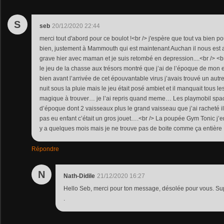
S
seb
20/12/2020 22:44
merci tout d'abord pour ce boulot !<br /> j'espère que tout va bien po
bien, justement à Mammouth qui est maintenant Auchan il nous est 
grave hier avec maman et je suis retombé en depression....<br /> <br
le jeu de la chasse aux trésors montré que j’ai de l’époque de mon 
bien avant l’arrivée de cet épouvantable virus j’avais trouvé un aut
nuit sous la pluie mais le jeu était posé ambiet et il manquait tous 
magique à trouver… je l’ai repris quand meme… Les playmobil space
d’époque dont 2 vaisseaux plus le grand vaisseau que j’ai racheté il 
pas eu enfant c’était un gros jouet….<br /> La poupée Gym Tonic j’e
y a quelques mois mais je ne trouve pas de boite comme ça entière
Répondre
N
Nath-Didile
21/12/2020 16:27
Hello Seb, merci pour ton message, désolée pour vous. Sup
.