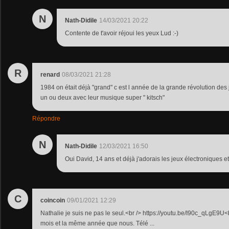
N
Nath-Didile
14/03/2021 20:22
Contente de t'avoir réjoui les yeux Lud :-)
R
renard
08/03/2021 21:28
1984 on était déjà "grand" c est l année de la grande révolution des 
un ou deux avec leur musique super " kitsch"
Répondre
N
Nath-Didile
12/03/2021 16:50
Oui David, 14 ans et déjà j'adorais les jeux électroniques et
C
coincoin
09/01/2021 12:29
Nathalie je suis ne pas le seul.<br /> https://youtu.be/I90c_qLgE9U
mois et la même année que nous. Télé ...