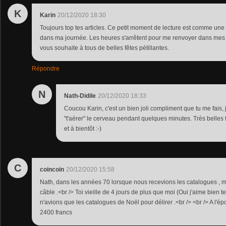
K
Karin
20/12/2020 18:30
Toujours top tes articles. Ce petit moment de lecture est comme un
dans ma journée. Les heures s'arrêtent pour me renvoyer dans mes d
vous souhaite à tous de belles fêtes pétillantes.
Répondre
N
Nath-Didile
20/12/2020 18:33
Coucou Karin, c'est un bien joli compliment que tu me fais, j
"t'aérer" le cerveau pendant quelques minutes. Très belles 
et à bientôt :-)
C
coincoin
20/12/2020 15:58
Nath, dans les années 70 lorsque nous recevions les catalogues , m
câble .<br /> Toi vieille de 4 jours de plus que moi (Oui j'aime bien te
n'avions que les catalogues de Noël pour délirer .<br /> <br /> A l'ép
2400 francs