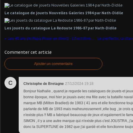
Le catalogue de jouets Nouvelles Galeries 1984 par Nath-Didile
Les jouets du catalogue La Redoute 1986-87 par Nath-Didile
Les 40 ans de Papa Poule en direct - 17 octobre 2020
Commenter cet article
Ajouter un commentaire
C
Christophe de Bretagne
27/12/2024 19:18
Bonjour Nathalie , quand je regarde les catalogues de jouets et jeux 
bonne époque, moi hier je jouais avec ma fille avec la bataille nava
marque MB (Milton Bradled) de 1983 ( 41 ans et elle fonctionne toujou
parlante de MB de 1993 mais malheureusement ,elle bug , je crois 
n'existe plus !! MB a fabriqué beaucoup de jeux et egalement le fa
SIMON , il y a une autre marque qui n'existe plus c'est JOUSTRA , j
donc la SUPERTUNE de 1982 que j'ai gardé et elle fonctionne toujou