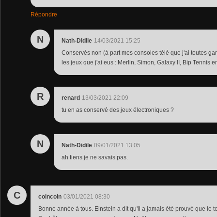
Répondre
N
Nath-Didile
14/03/2021 15:25
Conservés non (à part mes consoles télé que j'ai toutes gar
les jeux que j'ai eus : Merlin, Simon, Galaxy II, Bip Tennis e
R
renard
13/03/2021 22:09
tu en as conservé des jeux électroniques ?
N
Nath-Didile
09/01/2021 13:05
ah tiens je ne savais pas.
C
coincoin
03/01/2021 08:30
Bonne année à tous. Einstein a dit qu'il a jamais été prouvé que le te