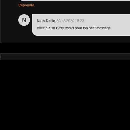
Répondre
N
Nath-Didile
20/12/2020 15:23
Avec plaisir Betty, merci pour ton petit message.