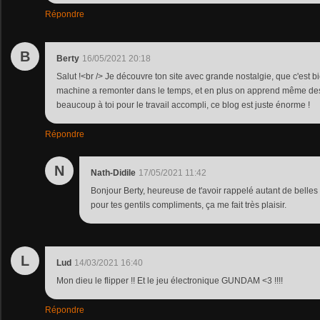
Répondre
B
Berty
16/05/2021 20:18
Salut !<br /> Je découvre ton site avec grande nostalgie, que c'est 
machine a remonter dans le temps, et en plus on apprend même des 
beaucoup à toi pour le travail accompli, ce blog est juste énorme !
Répondre
N
Nath-Didile
17/05/2021 11:42
Bonjour Berty, heureuse de t'avoir rappelé autant de belle
pour tes gentils compliments, ça me fait très plaisir.
L
Lud
14/03/2021 16:40
Mon dieu le flipper !! Et le jeu électronique GUNDAM <3 !!!!
Répondre