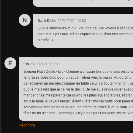
N
Nath-Didile
01/01/2021 10:53
Quelle chance d'avoir vu Philippe de Dieuleveult à l'époque.
n'en ratais pas une, c'était captivant et lui était très attach
bientôt :-)
E
Elo
23/12/2020 15:51
Bonjour Nath Didile,<br /> Comme à chaque fois que je suis en cong
tendresse votre blog pour un super retour vers le passé. Aujourd'hu
de retrouver un jeu électronique de table celui de Toutankhamon. J
oublié mais dès que je l'ai vu le déclic. Je me suis revue jouer avec s
manger chez mes parents car quand les piles étaient faibles, l'écran 
sous la table je voyais mieux l'écran.C'était ma cachette pour jouer t
souvenir de mon enfance revenu en mémoire grâce à vous Nath. Un 
fêtes de fin d'année...Dommage il n'y a pas pas Les Visiteurs de Noe
Répondre