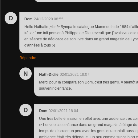
D
Dom
24/12/2020 08:55
Hello Nathalie ,<br /> Sympa le catalogue Mammouth de 1984 d'aille
trésor " me fait penser à Philippe de Dieuleveult que j'avais vu ce
en séance de dédicace de son livre dans un grand magasin de Lyon
d'années à tous ;-)
Répondre
N
Nath-Didile
02/01/2021 18:07
Merci pour la comparaison Dom, c'est très gentil. A bientôt 
souvenir d'enfance.
D
Dom
02/01/2021 18:04
Une très belle émission en effet avec une audience très co
/> Lors de cette séance dans un grand magasin à étage du c
temps de discuter un peu avec les gens et racontait aussi q
ambiance était très détendue , un peu comme sur ce blog en