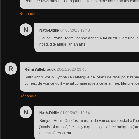
Peut-être reverrons-nous un jour un Noël comme nous l'avons conn
Répondre
N
Nath-Didile
04/01/2021 19:48
Coucou Yann ! Merci, bonne année à toi aussi. C'est une jo
nostalgite aigüe, ah ah ah !
R
Rémi Willebrouck
26/12/2020 23:05
Salut,<br /> <br /> Sympa ce catalogue de jouets de Noël pour l'ann
curieux de voir ce qu'il y avait comme jouets cette année. Merci et d
Répondre
N
Nath-Didile
01/01/2021 10:54
Bonjour Rémi. Oui c'est marrant de voir ce qui existait à l'
j'avais 14 ans déjà et il n'y a que les jeux électroniques (o
qui m'intéressaient.