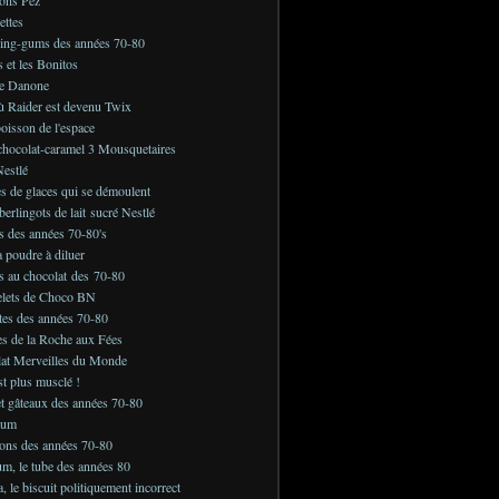
ettes
ing-gums des années 70-80
s et les Bonitos
e Danone
ù Raider est devenu Twix
boisson de l'espace
chocolat-caramel 3 Mousquetaires
estlé
s de glaces qui se démoulent
berlingots de lait sucré Nestlé
s des années 70-80's
a poudre à diluer
s au chocolat des 70-80
elets de Choco BN
tes des années 70-80
es de la Roche aux Fées
lat Merveilles du Monde
st plus musclé !
et gâteaux des années 70-80
Gum
ons des années 70-80
m, le tube des années 80
 le biscuit politiquement incorrect