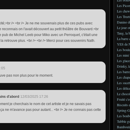
Les Picor
Les chew
Les Treet
Danino d
icité;<br /> <br /> Je ne me souvenais plus de ces pubs avec
Le jour o
le reconnais on l'avait découvert au petit théâtre de Bouvard.<br
Tang, la 
re pub de Michel Leeb pour Miko avec un Perroquet, c'était une
La barre 
la retrouve plus. <br /> <br /> Merci pour ces souvenirs Nath.
YES de N
Les boule
Les mini 
Les glace
Drinky, l
:05
Les barre
rouve pas non plus pour le moment.
Les chap
Les sucet
Les délic
Le choco
ains d'abord
12/03/2025 17:26
Fruité c'e
ement je cherchais le nom de cet artiste et je ne savais pas
Biscuits 
ça ne m'avance pas pour autant... <br /> Je ne connais pas cette
Spring-
Les bonb
Tubble gu
Bamboula,