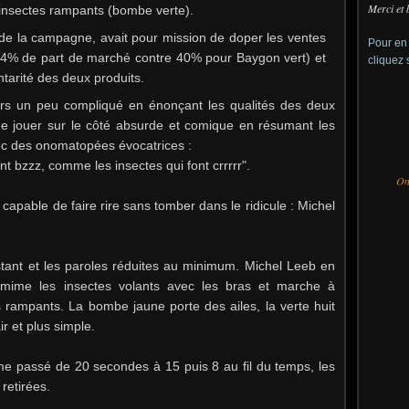
Merci et 
 insectes rampants (bombe verte).
de la campagne, avait pour mission de doper les ventes
Pour en 
 4% de part de marché contre 40% pour Baygon vert) et
cliquez 
tarité des deux produits.
urs un peu compliqué en énonçant les qualités des deux
de jouer sur le côté absurde et comique en résumant les
vec des onomatopées évocatrices :
t bzzz, comme les insectes qui font crrrrr".
On 
nt, capable de faire rire sans tomber dans le ridicule : Michel
istant et les paroles réduites au minimum. Michel Leeb en
, mime les insectes volants avec les bras et marche à
s rampants. La bombe jaune porte des ailes, la verte huit
air et plus simple.
ême passé de 20 secondes à 15 puis 8 au fil du temps, les
retirées.