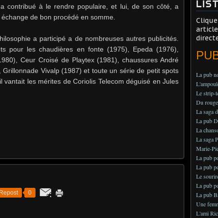
LIS
a contribué à le rendre populaire, et lui, de son côté, a
 un échange de bon procédé en somme.
Clique
articl
direct
hilosophie a participé a de nombreuses autres publicités.
ts pour les chaudières en fonte (1975), Epeda (1976),
PU
(1980), Ceur Croisé de Playtex (1981), chaussures André
 Grillonnade Vivalp (1987) et toute un série de petit spots
La pub no
l vantait les mérites de Coriolis Telecom déguisé en Jules
L'ampoule
Le strip-
Du rouge 
La saga d
La pub Dél
La chans
La saga P
Marie-Pie
La pub po
La pub po
Le sourir
La pub po
Repost
0
La pub B
Une femme
L'ami Ric