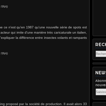
 l'INA)
ue ce n'est qu'en 1987 qu'une nouvelle série de spots est
cteur qui imite d'une manière très caricaturale un italien,
'expliquer la différence entre insectes volants et rampants
REC
.
 l'INA)
NEW
Abonne
nouvea
Email
ting proposé par la société de production. Il avait alors 33