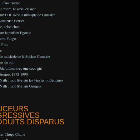
au dans l'métro
Propre, le serial cleaner
pour EDF avec la musique de Loussier
aladeuse Perrier
c, ticket choc
ur le parfum Egoïste
 est Fuego
 Plus
a
e musicale de la Societe Generale
ues de pub
lefunken avec une coco girl
Groquik 1978-1990
Nath : mon live sur les vinyles publicitaires
Nath : mon live sur Groquik
UCEURS
GRESSIVES
DUITS DISPARUS
ttes Chupa Chups
ons Pez