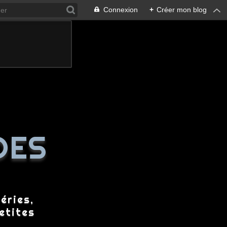
Connexion
+
Créer mon blog
DES
éries,
etites