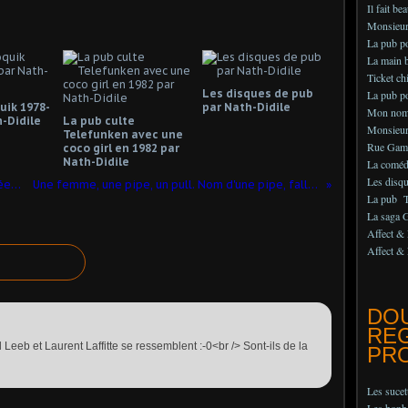
Il fait be
Monsieur 
La pub 
La main b
Ticket chi
Les disques de pub
La pub po
uik 1978-
par Nath-Didile
Mon nom
-Didile
La pub culte
Monsieur
Telefunken avec une
Rue Gam
coco girl en 1982 par
Nath-Didile
La comédi
Les disq
Les barils de lessive décorés des années 70 par Nath-Didile
Une femme, une pipe, un pull. Nom d'une pipe, fallait oser ! par Nath-Didile
La pub Te
La saga 
Affect & 
Affect & 
DO
RE
 Leeb et Laurent Laffitte se ressemblent :-0<br /> Sont-ils de la
PRO
Les suce
Les bonb