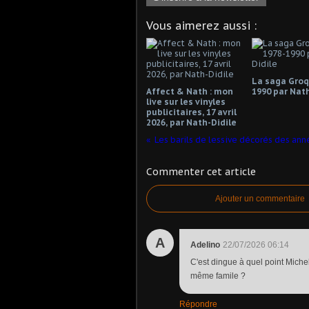
Vous aimerez aussi :
La saga Groq
Affect & Nath : mon
1990 par Nath
live sur les vinyles
publicitaires, 17 avril
2026, par Nath-Didile
Commenter cet article
Ajouter un commentaire
A
Adelino
22/07/2026 06:14
C'est dingue à quel point Michel
même famile ?
Répondre