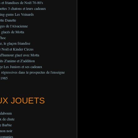
 et friandises de Noël 70-80's
ettes 3 chatons et leurs cadeaux
ing-gums Les Veinards
tte Danette
es de l'Alsacienne
 glacés de Motta
Choc
e, le glaçon friandise
 Noël et Kinder Circus
 d'humour glacé avec Motta
its Z'animo et Z'addition
e Les Juniors et ses cadeaux
régressives dans le prospectus de l'enseigne
 1985
UX JOUETS
adaboum
x de chute
e Barbie
non noir
lcomanies