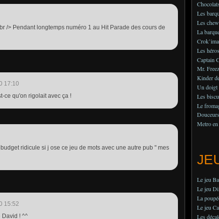
Chocolats
Les barqu
Les chew
!<br /> Pendant longtemps numéro 1 au Hit Parade des cours de
La barque
Crok’imag
Les héros
Captain 
Mr. Freez
Kinder de
0 17:10
Un doigt
-ce qu'on rigolait avec ça !
Les biscu
Le fromag
Douceurs 
Metro en
un budget ridicule si j ose ce jeu de mots avec une autre pub " mes
JE
Le jeu B
Le jeu Di
La poupé
0 15:52
Le jeu Ca
 David ! ^^
Les déca