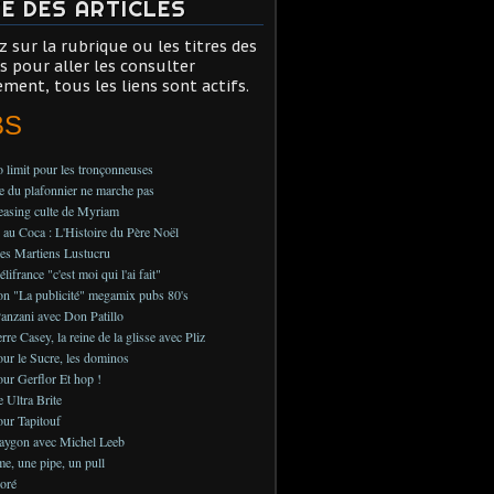
TE DES ARTICLES
z sur la rubrique ou les titres des
es pour aller les consulter
ement, tous les liens sont actifs.
BS
 limit pour les tronçonneuses
 du plafonnier ne marche pas
teasing culte de Myriam
au Coca : L'Histoire du Père Noël
es Martiens Lustucru
ifrance "c'est moi qui l'ai fait"
on "La publicité" megamix pubs 80's
anzani avec Don Patillo
rre Casey, la reine de la glisse avec Pliz
ur le Sucre, les dominos
ur Gerflor Et hop !
e Ultra Brite
ur Tapitouf
aygon avec Michel Leeb
, une pipe, un pull
oré