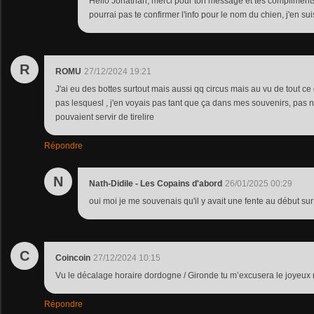
Hello Jonathan, merci pour ton message et tes compliments
pourrai pas te confirmer l'info pour le nom du chien, j'en su
R
ROMU
27/12/2024 19:21
J'ai eu des bottes surtout mais aussi qq circus mais au vu de tout ce 
pas lesquesl , j'en voyais pas tant que ça dans mes souvenirs, pas 
pouvaient servir de tirelire
Répondre
N
Nath-Didile - Les Copains d'abord
26/01/2025 00:29
oui moi je me souvenais qu'il y avait une fente au début sur
C
Coincoin
27/12/2024 10:15
Vu le décalage horaire dordogne / Gironde tu m’excusera le joyeux n
Répondre