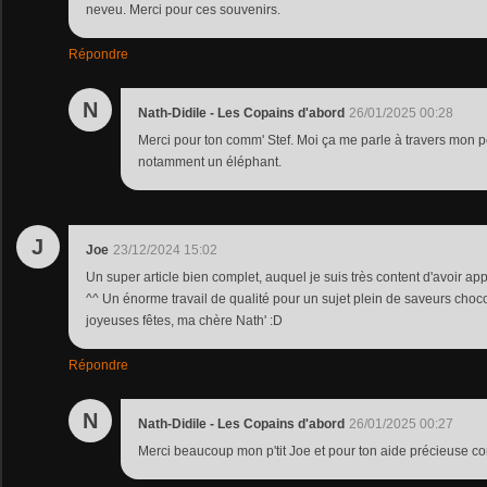
neveu. Merci pour ces souvenirs.
Répondre
N
Nath-Didile - Les Copains d'abord
26/01/2025 00:28
Merci pour ton comm' Stef. Moi ça me parle à travers mon pet
notamment un éléphant.
J
Joe
23/12/2024 15:02
Un super article bien complet, auquel je suis très content d'avoir app
^^ Un énorme travail de qualité pour un sujet plein de saveurs choc
joyeuses fêtes, ma chère Nath' :D
Répondre
N
Nath-Didile - Les Copains d'abord
26/01/2025 00:27
Merci beaucoup mon p'tit Joe et pour ton aide précieuse c