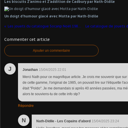
Les biscuits Z'animo et Z'addition de Cadbury par Nath-Didile
Un doigt d'humour glacé avec Motta par Nath-Didile
Les jouets du catalogue Socanp Noël 1980 par Nath-Didile
Commenter cet article
Ajouter un commentaire
J
Jonathan
15/04/2025 22:01
Merci Nath pour ce magnifique article. Je crois me souvenir que sur l
de cette gamme, l'original de 1985, on pouvait lire sur l'étiquette 
était "Poldo". Je me demandais si après 40 années passées, ma mé
alors te souviens-tu de cette info stp?
Répondre
N
Nath-Didile - Les Copains d'abord
15/04/2025 23:24