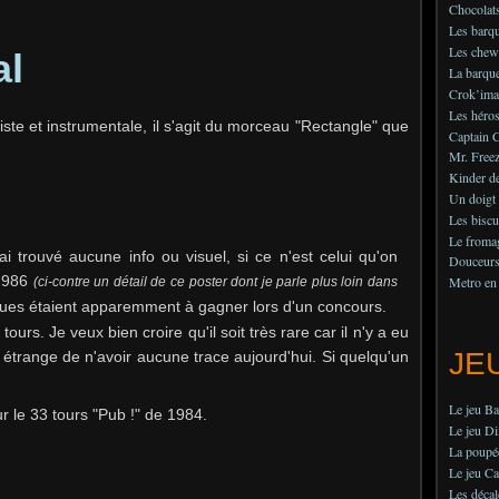
Chocolats
Les barqu
Les chew
al
La barque
Crok’imag
Les héros
te et instrumentale, il s'agit du morceau "Rectangle" que
Captain 
Mr. Freez
Kinder de
Un doigt
Les biscu
Le fromag
ai trouvé aucune info ou visuel, si ce n'est celui qu'on
Douceurs 
 1986
Metro en
(ci-contre un détail de ce poster dont je parle plus loin dans
ques étaient apparemment à gagner lors d'un concours.
urs. Je veux bien croire qu'il soit très rare car il n'y a eu
JE
étrange de n'avoir aucune trace aujourd'hui. Si quelqu'un
Le jeu B
r le 33 tours "Pub !" de 1984.
Le jeu Di
La poupé
Le jeu Ca
Les déca