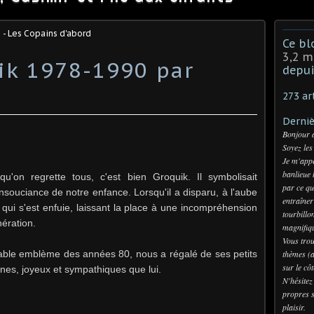
 - Les Copains d'abord
Ce bl
3,2 m
ik 1978-1990 par
depui
273 ar
Derniè
Bonjour 
Soyez les
Je m'appe
banlieue 
u'on regrette tous, c'est bien Groquik. Il symbolisait
par ce qu
insouciance de notre enfance. Lorsqu'il a disparu, à l'aube
entraîner
qui s'est enfuie, laissant la place à une incompréhension
tourbillo
ération.
magnifiqu
Vous trou
able emblème des années 80, nous a régalé de ses petits
thèmes (a
sur le cô
unes, joyeux et sympathiques que lui.
N'hésitez
propres s
plaisir.