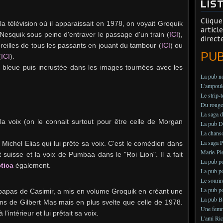
LIS
Clique
la télévision où il apparaissait en 1978, on voyait Groquik
articl
esquik sous peine d'entraver le passage d'un train (
ICI
),
direct
reilles de tous les passants en jouant du tambour (
ICI
) ou
PU
(
ICI
).
d bleue puis incrustée dans les images tournées avec les
La pub no
L'ampoule
Le strip-
Du rouge 
La saga d
 la voix (on le connait surtout pour être celle de Morgan
La pub Dél
La chans
La saga P
Michel Elias qui lui prête sa voix. C'est le comédien dans
Marie-Pie
suisse et la voix de Pumbaa dans le "Roi Lion". Il a fait
La pub po
tica
également.
La pub po
Le sourir
La pub po
apas de Casimir, a mis en volume Groquik en créant une
La pub B
ns de Gilbert Mas mais en plus svelte que celle de 1978.
Une femme
'intérieur et lui prêtait sa voix.
L'ami Ric