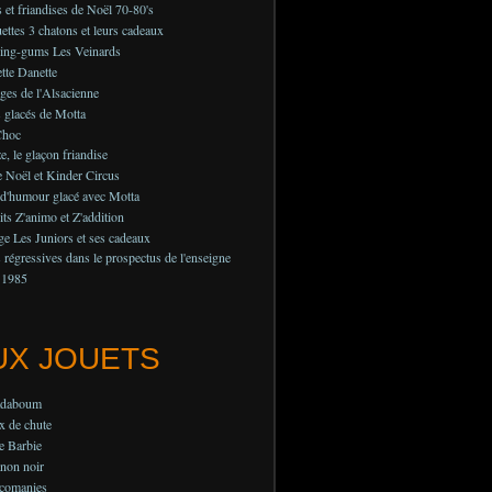
 et friandises de Noël 70-80's
ettes 3 chatons et leurs cadeaux
ing-gums Les Veinards
tte Danette
es de l'Alsacienne
 glacés de Motta
Choc
e, le glaçon friandise
 Noël et Kinder Circus
 d'humour glacé avec Motta
its Z'animo et Z'addition
e Les Juniors et ses cadeaux
régressives dans le prospectus de l'enseigne
 1985
UX JOUETS
adaboum
x de chute
e Barbie
non noir
lcomanies