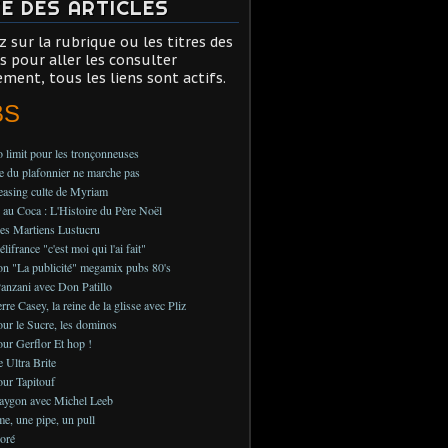
TE DES ARTICLES
z sur la rubrique ou les titres des
es pour aller les consulter
ement, tous les liens sont actifs.
BS
 limit pour les tronçonneuses
 du plafonnier ne marche pas
teasing culte de Myriam
au Coca : L'Histoire du Père Noël
es Martiens Lustucru
ifrance "c'est moi qui l'ai fait"
on "La publicité" megamix pubs 80's
anzani avec Don Patillo
rre Casey, la reine de la glisse avec Pliz
ur le Sucre, les dominos
ur Gerflor Et hop !
e Ultra Brite
ur Tapitouf
aygon avec Michel Leeb
, une pipe, un pull
oré