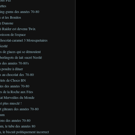
ettes
ing-gums des années 70-80
s et les Bonitos
e Danone
ù Raider est devenu Twix
boisson de l'espace
chocolat-caramel 3 Mousquetaires
estlé
s de glaces qui se démoulent
berlingots de lait sucré Nestlé
s des années 70-80's
a poudre à diluer
s au chocolat des 70-80
elets de Choco BN
tes des années 70-80
es de la Roche aux Fées
lat Merveilles du Monde
st plus musclé !
et gâteaux des années 70-80
Gum
ons des années 70-80
m, le tube des années 80
 le biscuit politiquement incorrect