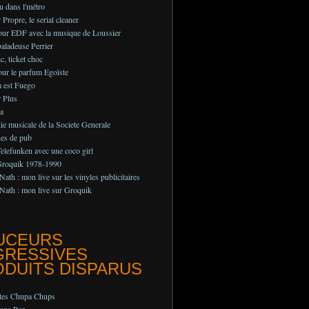
au dans l'métro
Propre, le serial cleaner
pour EDF avec la musique de Loussier
aladeuse Perrier
c, ticket choc
ur le parfum Egoïste
 est Fuego
 Plus
a
e musicale de la Societe Generale
ues de pub
lefunken avec une coco girl
Groquik 1978-1990
Nath : mon live sur les vinyles publicitaires
Nath : mon live sur Groquik
UCEURS
GRESSIVES
DUITS DISPARUS
ttes Chupa Chups
ons Pez