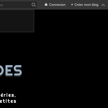
Connexion
+
Créer mon blog
DES
éries,
etites