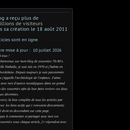
og a reçu plus de
illions de visiteurs
s sa création le 18 août 2011
ticles sont en ligne.
re mise à jour : 10 juillet 2026
à tous !
 bienvenus sur mon blog de souvenirs 70-80's.
lle Nathalie, je suis née en 1970 et j'habite en
bordelaise. Depuis toujours je suis passionnée
e j'appelle l'archéologie de l'enfance. J'aime
 avec moi d'autres nostalgiques dans un grand
n des souvenirs afin de leur faire revivre ces deux
es décennies.
verez la liste complète de tous les articles par
vec les liens actifs qui y renvoient directement)
té droit en descendant sur cette page.
 pas à commenter et partager avec moi vos
ouvenirs sous chaque article, j'y répondrai avec