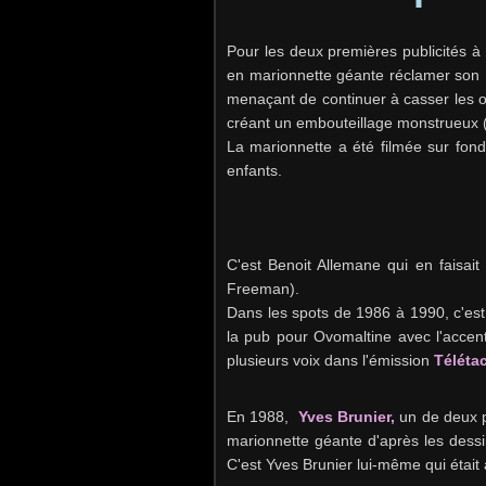
Pour les deux premières publicités à 
en marionnette géante réclamer son N
menaçant de continuer à casser les o
créant un embouteillage monstrueux 
La marionnette a été filmée sur fon
enfants.
C'est Benoit Allemane qui en faisait
Freeman).
Dans les spots de 1986 à 1990, c'est 
la pub pour Ovomaltine avec l'accent 
plusieurs voix dans l'émission
Télétac
En 1988,
Yves Brunier
,
un de deux p
marionnette géante d'après les dessi
C'est Yves Brunier lui-même qui était à l