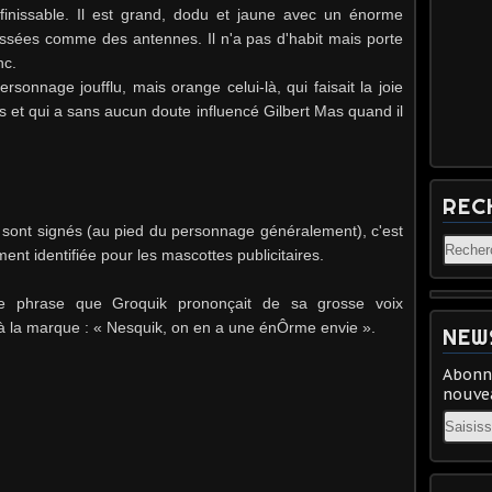
éfinissable. Il est grand, dodu et jaune avec un énorme
essées comme des antennes. Il n'a pas d'habit mais porte
nc.
rsonnage joufflu, mais orange celui-là, qui faisait la joie
 et qui a sans aucun doute influencé Gilbert Mas quand il
REC
s sont signés (au pied du personnage généralement), c'est
ment identifiée pour les mascottes publicitaires.
re phrase que Groquik prononçait de sa grosse voix
 à la marque : « Nesquik, on en a une énÔrme envie ».
NEW
Abonne
nouvea
Email