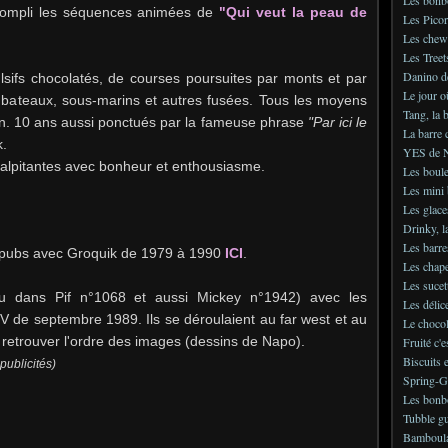
ccompli les séquences animées de
"Qui veut la peau de
Les Picor
Les chew
Les Treet
Danino d
lsifs chocolatés, de courses poursuites par monts et par
Le jour o
, bateaux, sous-marins et autres fusées. Tous les moyens
Tang, la 
rcin. 10 ans aussi ponctués par la fameuse phrase
"Par ici le
La barre 
.
YES de N
palpitantes avec bonheur et enthousiasme.
Les boule
Les mini 
Les glace
Drinky, l
Les barre
 pubs avec Groquik de 1979 à 1990
ICI
.
Les chap
Les sucet
ru dans Pif n°1068 et aussi Mickey n°1942) avec les
Les délic
 de septembre 1989. Ils se déroulaient au far west et au
Le choco
it retrouver l'ordre des images (dessins de Napo).
Fruité c'e
Biscuits 
publicités)
Spring-
Les bonb
Tubble gu
Bamboula,