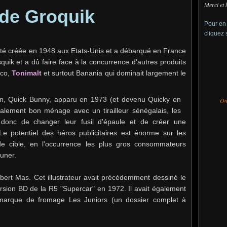
Merci et 
 de Groquik
Pour en 
cliquez 
été créée en 1948 aux Etats-Unis et a débarqué en France
uik et a dû faire face à la concurrence d'autres produits
nco,
Tonimalt
et surtout Banania qui dominait largement le
pin, Quick Bunny, apparu en 1973 (et devenu Quicky en
On 
ialement bon ménage avec un tirailleur sénégalais, les
 donc de changer leur fusil d'épaule et de créer une
e potentiel des héros publicitaires est énorme sur les
e cible, en l'occurrence les plus gros consommateurs
uner.
bert Mas. Cet illustrateur avait précédemment dessiné le
ersion BD de la R5 "Supercar" en 1972. Il avait également
la marque de fromage Les Juniors (un dossier complet à