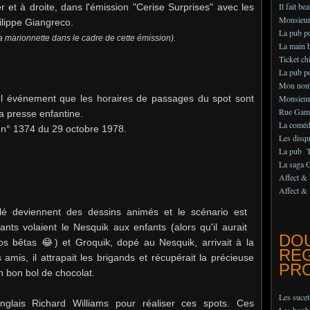
Il fait be
 et à droite, dans l'émission "Cerise Surprises" avec les
Monsieur 
ilippe Giangreco.
La pub 
la marionnette dans le cadre de cette émission).
La main b
Ticket chi
La pub po
Mon nom
el événement que les horaires de passages du spot sont
Monsieur
Rue Gam
a presse enfantine.
La comédi
y n° 1374 du 29 octobre 1978.
Les disq
La pub Te
La saga 
Affect & 
Affect & 
lé deviennent des dessins animés et le scénario est
ts volaient le Nesquik aux enfants (alors qu'il aurait
DO
ros bêtas 😂) et Groquik, dopé au Nesquik, arrivait à la
RE
amis, il attrapait les brigands et récupérait la précieuse
PRO
n bon bol de chocolat.
Les suce
nglais Richard Williams pour réaliser ces spots. Ces
Les bonb