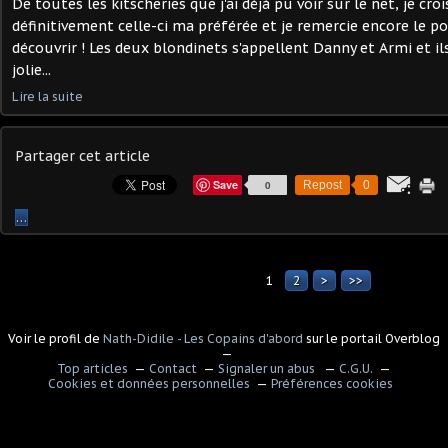
De toutes les kitscheries que j'ai déjà pu voir sur le net, je croi
définitivement celle-ci ma préférée et je remercie encore le po
découvrir ! Les deux blondinets s'appellent Danny et Armi et ils
jolie...
Lire la suite
Partager cet article
Save
0
Repost
0
…
1
2
>
>>
Voir le profil de
Nath-Didile - Les Copains d'abord
sur le portail Overblog
Top articles
Contact
Signaler un abus
C.G.U.
Cookies et données personnelles
Préférences cookies