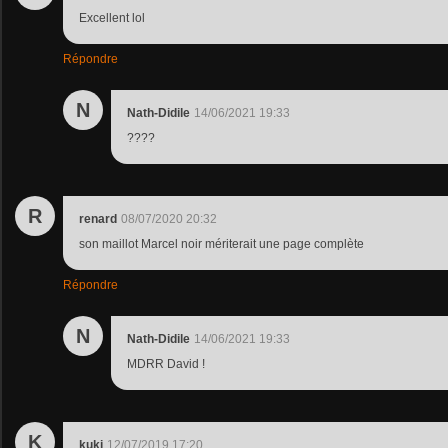
Excellent lol
Répondre
N
Nath-Didile
14/06/2021 19:33
????
R
renard
08/07/2020 20:32
son maillot Marcel noir mériterait une page complète
Répondre
N
Nath-Didile
14/06/2021 19:33
MDRR David !
K
kuki
12/07/2019 17:20