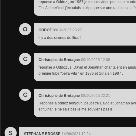
reponse a Oddoz , en 1987 je me souviens peut etre morder
"Jet Airliner"moi j'écoutais a l'époque sur une radio locale
O
ODDOZ
09/10/2025 20:27
il y a des sirènes de flics ?
C
Christophe de Bretagne
09/10/2025 12:08
reponse a Oddoz , si David et Jonathan chantaient en anglai
premier tube "bella Vita " en 1986 et Gina en 1987 .
C
Christophe de Bretagne
08/10/2025 22:21
Reponse a oddoz bonjour , peut etre David et Jonathan avec
et "Gina" je ne sais pas je me souviens pas !!
S
STEPHANE BROSSE
14/06/2021 19:24