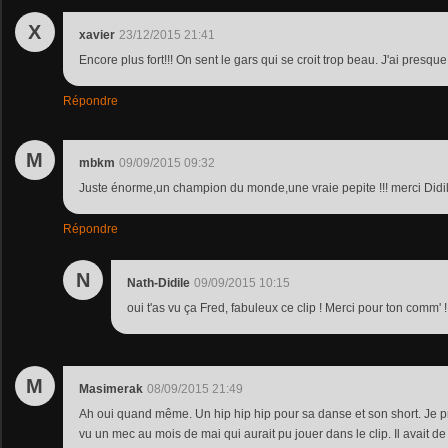
X
xavier
23/12/2015 21:41
Encore plus fort!!! On sent le gars qui se croit trop beau. J'ai presque
Répondre
M
mbkm
09/09/2015 09:32
Juste énorme,un champion du monde,une vraie pepite !!! merci Didi
Répondre
N
Nath-Didile
09/09/2015 10:15
oui t'as vu ça Fred, fabuleux ce clip ! Merci pour ton comm' !
M
Masimerak
08/09/2015 21:49
Ah oui quand même. Un hip hip hip pour sa danse et son short. Je préf
vu un mec au mois de mai qui aurait pu jouer dans le clip. Il avait 