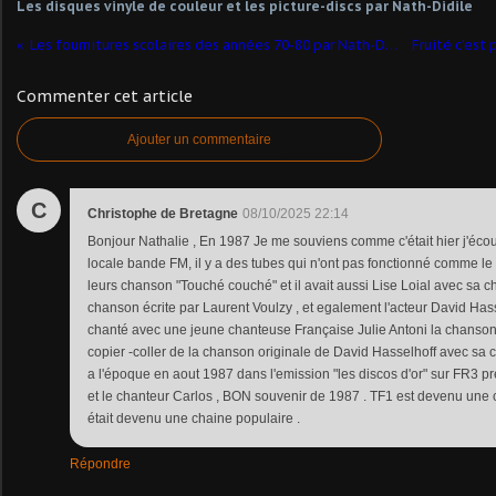
Les disques vinyle de couleur et les picture-discs par Nath-Didile
Les fournitures scolaires des années 70-80 par Nath-Didile
Commenter cet article
Ajouter un commentaire
C
Christophe de Bretagne
08/10/2025 22:14
Bonjour Nathalie , En 1987 Je me souviens comme c'était hier j'écou
locale bande FM, il y a des tubes qui n'ont pas fonctionné comme
leurs chanson "Touché couché" et il avait aussi Lise Loial avec sa 
chanson écrite par Laurent Voulzy , et egalement l'acteur David Hass
chanté avec une jeune chanteuse Française Julie Antoni la chanson 
copier -coller de la chanson originale de David Hasselhoff avec sa ch
a l'époque en aout 1987 dans l'emission "les discos d'or" sur FR3 p
et le chanteur Carlos , BON souvenir de 1987 . TF1 est devenu une 
était devenu une chaine populaire .
Répondre