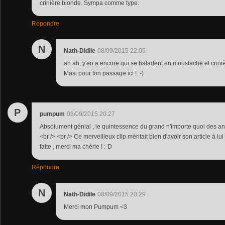
crinière blonde. Sympa comme type.
Répondre
N
Nath-Didile
08/09/2015 22:05
ah ah, y'en a encore qui se baladent en moustache et crini
Masi pour ton passage ici ! :-)
P
pumpum
08/09/2015 20:27
Absolument génial , le quintessence du grand n'importe quoi des an
<br /> <br /> Ce merveilleux clip méritait bien d'avoir son article à lu
faite , merci ma chérie ! :-D
Répondre
N
Nath-Didile
08/09/2015 20:29
Merci mon Pumpum <3