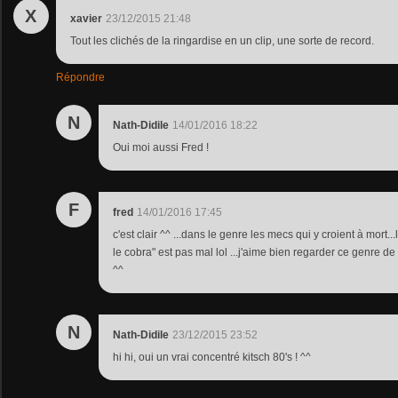
X
xavier
23/12/2015 21:48
Tout les clichés de la ringardise en un clip, une sorte de record.
Répondre
N
Nath-Didile
14/01/2016 18:22
Oui moi aussi Fred !
F
fred
14/01/2016 17:45
c'est clair ^^ ...dans le genre les mecs qui y croient à mort.
le cobra" est pas mal lol ...j'aime bien regarder ce genre de 
^^
N
Nath-Didile
23/12/2015 23:52
hi hi, oui un vrai concentré kitsch 80's ! ^^