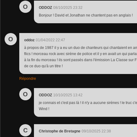
O
ODDOZ
08/10/2025 23:32
Bonjour ! David et Jonathan ne chantent pas en anglais !
O
oddoz
01/04/2022 22:47
à propos de 1987 il y a eu un duo de chanteurs qui chantaient en ang
flics ! morceau rock avec sirène de police et il y en avait un qui parla
à la fin du morceau ! ils sont passés dans l'émission La Classe sur 
de ce duo qu'à un titre !
Répondre
O
ODDOZ
10/10/2025 13:42
je connais et c'est pas là ! il n'y a aucune sirènes ! le truc
Wind !
C
Christophe de Bretagne
09/10/2025 22:38