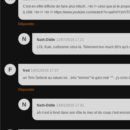
C'est en effet difficile de faire plus kitsch...<br /> celui que je te pro
à côté :<br /> <br /> https://www.youtube.com/watch?v=aahViYznVT
Répondre
N
Nath-Didile
12/07/2019 17:21
LOL Kuki, cultissime celui-là. Tellement too much 80's qu'il
F
fred
14/01/2016 17:37
un Tom Selleck au rabais lol ...très "winner" le gars mdr ^^...j'y crois 
Répondre
N
Nath-Didile
14/01/2016 17:41
ah il est à fond dans son rôle le mec et du coup c'est encore