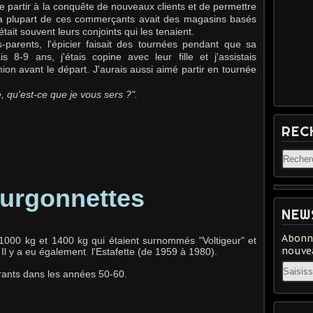
e partir à la conquête de nouveaux clients et de permettre
la plupart de ces commerçants avait des magasins basés
était souvent leurs conjoints qui les tenaient.
-parents, l'épicier faisait des tournées pendant que sa
s 8-9 ans, j'étais copine avec leur fille et j'assistais
on avant le départ. J'aurais aussi aimé partir en tournée
est-ce que je vous sers ?".
REC
ourgonnettes
NEW
Abonne
 1000 kg et 1400 kg qui étaient surnommés "Voltigeur" et
nouvea
 Il y a eu également l'Estafette (de 1959 à 1980).
Email
rants dans les années 50-60.