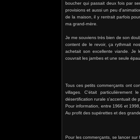
boucher qui passait deux fois par se
provisions et aussi un peu d'animation
de la maison, il y rentrait parfois po
ma grand-mère.
Je me souviens très bien de son doubl
content de le revoir, ça rythmait no
achetait son excellente viande. Je 
couvrait les jambes et une seule épaule
Tous ces petits commerçants ont cont
villages. C'était particulièremen
désertification rurale s'accentuait de 
Pour information, entre 1966 et 199
Au profit des supérettes et des grand
Pour les commerçants, se lancer sur l