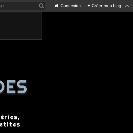
Connexion
+
Créer mon blog
DES
éries,
etites