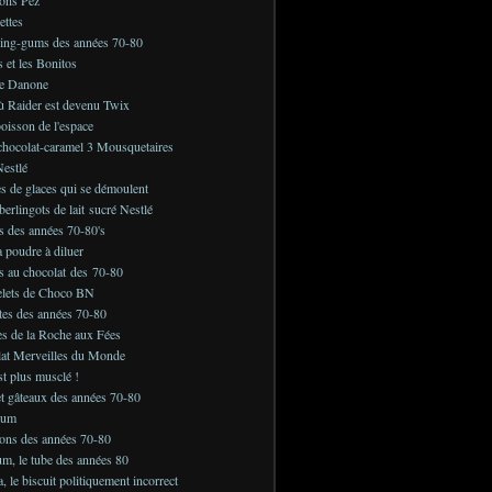
ettes
ing-gums des années 70-80
s et les Bonitos
e Danone
ù Raider est devenu Twix
boisson de l'espace
chocolat-caramel 3 Mousquetaires
estlé
s de glaces qui se démoulent
berlingots de lait sucré Nestlé
s des années 70-80's
a poudre à diluer
s au chocolat des 70-80
elets de Choco BN
tes des années 70-80
es de la Roche aux Fées
lat Merveilles du Monde
st plus musclé !
et gâteaux des années 70-80
Gum
ons des années 70-80
m, le tube des années 80
 le biscuit politiquement incorrect