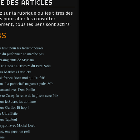
TE DES ARTICLES
z sur la rubrique ou les titres des
es pour aller les consulter
ement, tous les liens sont actifs.
BS
 limit pour les tronçonneuses
 du plafonnier ne marche pas
teasing culte de Myriam
au Coca : L'Histoire du Père Noël
es Martiens Lustucru
ifrance "c'est moi qui l'ai fait"
on "La publicité" megamix pubs 80's
anzani avec Don Patillo
rre Casey, la reine de la glisse avec Pliz
ur le Sucre, les dominos
ur Gerflor Et hop !
e Ultra Brite
ur Tapitouf
aygon avec Michel Leeb
, une pipe, un pull
oré