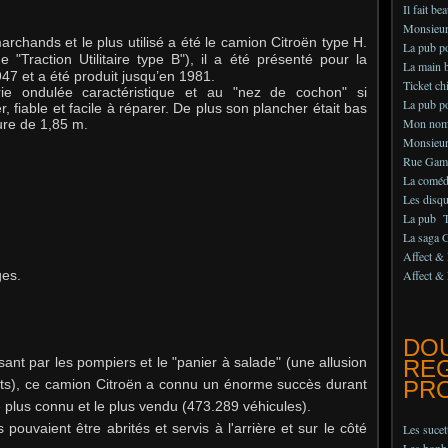
Il fait be
Monsieur 
chands et le plus utilisé a été le camion Citroën type H.
La pub 
"Traction Utilitaire type B"), il a été p
résenté pour la
La main b
947 et a été produit jusqu’en 1981.
Ticket chi
rie ondulée
caractéristique et au "nez de cochon" si
La pub po
, fiable et facile à réparer. De plus son plancher était bas
Mon nom
ieure de 1,85 m.
Monsieur
Rue Gam
La comédi
Les disq
La pub Te
La saga 
Affect & 
ges.
Affect & 
DO
sant par les pompiers et le "panier à salade" (une allusion
RE
ts), ce camion Citroën a connu un énorme succès durant
PRO
 plus connu et le plus vendu (473.289 véhicules).
pouvaient être abrités et servis à l'arrière et sur le côté
Les suce
Les bonb