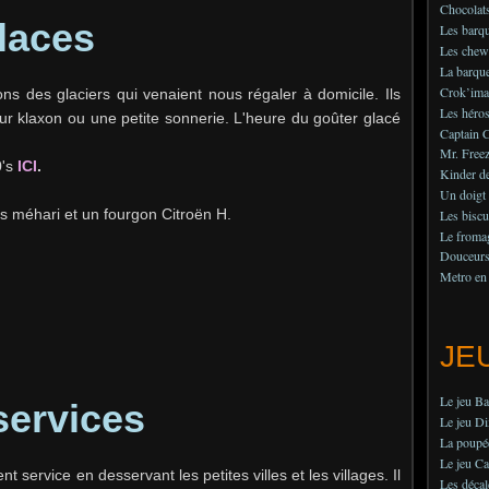
Chocolats
laces
Les barqu
Les chew
La barque
Crok’imag
s des glaciers qui venaient nous régaler à domicile. Ils
Les héros
ur klaxon ou une petite sonnerie. L'heure du goûter glacé
Captain 
Mr. Freez
0's
ICI
.
Kinder de
Un doigt
s méhari et un fourgon Citroën H.
Les biscu
Le fromag
Douceurs 
Metro en
JE
Le jeu B
services
Le jeu Di
La poupé
Le jeu Ca
nt service en desservant les petites villes et les villages. Il
Les déca