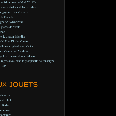
 et friandises de Noël 70-80's
ettes 3 chatons et leurs cadeaux
ing-gums Les Veinards
tte Danette
es de l'Alsacienne
 glacés de Motta
Choc
e, le glaçon friandise
 Noël et Kinder Circus
 d'humour glacé avec Motta
its Z'animo et Z'addition
e Les Juniors et ses cadeaux
régressives dans le prospectus de l'enseigne
 1985
UX JOUETS
adaboum
x de chute
e Barbie
non noir
lcomanies