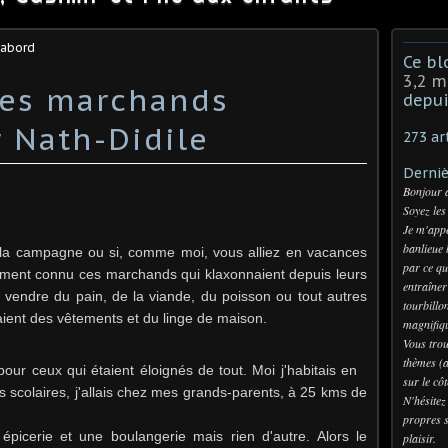
'abord
Ce bl
3,2 m
des marchands
depui
 Nath-Didile
273 ar
Derniè
Bonjour 
Soyez les
Je m'appe
banlieue 
 la campagne ou si, comme moi, vous alliez en vacances
par ce qu
cément connu ces marchands qui klaxonnaient depuis leurs
entraîner
t vendre du pain, de la viande, du poisson ou tout autres
tourbillo
aient des vêtements et du linge de maison.
magnifiqu
Vous trou
thèmes (a
pour ceux qui étaient éloignés de tout. Moi j'habitais en
sur le cô
s scolaires, j'allais chez mes grands-parents, à 25 kms de
N'hésitez
propres s
e épicerie et une boulangerie mais rien d'autre. Alors le
plaisir.