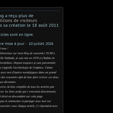
og a reçu plus de
illions de visiteurs
s sa création le 18 août 2011
ticles sont en ligne.
re mise à jour : 10 juillet 2026
à tous !
 bienvenus sur mon blog de souvenirs 70-80's.
lle Nathalie, je suis née en 1970 et j'habite en
bordelaise. Depuis toujours je suis passionnée
e j'appelle l'archéologie de l'enfance. J'aime
 avec moi d'autres nostalgiques dans un grand
n des souvenirs afin de leur faire revivre ces deux
es décennies.
verez la liste complète de tous les articles par
vec les liens actifs qui y renvoient directement)
té droit en descendant sur cette page.
 pas à commenter et partager avec moi vos
ouvenirs sous chaque article, j'y répondrai avec