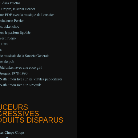
au dans l'métro
Propre, le serial cleaner
pour EDF avec la musique de Loussier
aladeuse Perrier
c, ticket choc
ur le parfum Egoïste
 est Fuego
 Plus
a
e musicale de la Societe Generale
ues de pub
lefunken avec une coco girl
Groquik 1978-1990
Nath : mon live sur les vinyles publicitaires
Nath : mon live sur Groquik
UCEURS
GRESSIVES
DUITS DISPARUS
ttes Chupa Chups
ons Pez