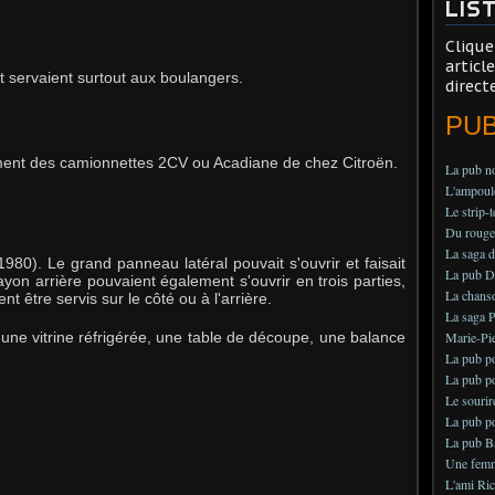
LIS
Clique
articl
t servaient surtout aux boulangers.
direct
PU
ement des camionnettes 2CV ou Acadiane de chez Citroën.
La pub no
L'ampoule
Le strip-
Du rouge 
La saga d
-1980).
Le grand panneau latéral pouvait s'ouvrir et faisait
La pub Dél
ayon arrière pouvaient également s'ouvrir en trois parties,
La chans
t être servis sur le côté ou à l'arrière.
La saga P
al, une vitrine réfrigérée, une table de découpe, une balance
Marie-Pie
La pub po
La pub po
Le sourir
La pub po
La pub B
Une femme
L'ami Ric