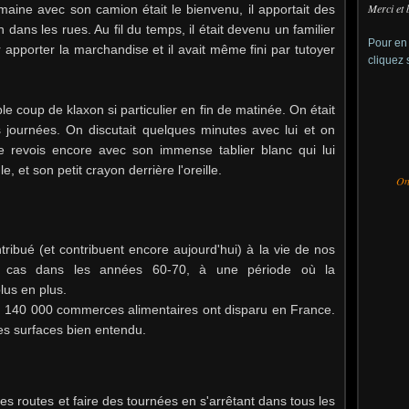
Merci et 
maine avec son camion était le bienvenu, il apportait des
 dans les rues. Au fil du temps, il était devenu un familier
Pour en 
ur apporter la marchandise et il avait même fini par tutoyer
cliquez 
e coup de klaxon si particulier en fin de matinée. On était
s journées. On discutait quelques minutes avec lui et on
le revois encore avec son immense tablier blanc qui lui
, et son petit crayon derrière l'oreille.
On 
ribué (et contribuent encore aujourd'hui) à la vie de nos
t le cas dans les années 60-70, à une période où la
plus en plus.
8, 140 000 commerces alimentaires ont disparu en France.
es surfaces bien entendu.
es routes et faire des tournées en s'arrêtant dans tous les