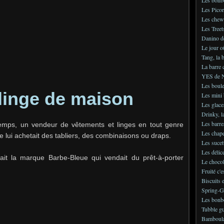
Les Picor
Les chew
Les Treet
Danino d
Le jour o
Tang, la 
La barre 
YES de N
Les boule
linge de maison
Les mini 
Les glace
Drinky, l
Les barre
mps, un vendeur de vêtements et linges en tout genre
Les chap
e lui achetait des tabliers, des combinaisons ou draps.
Les sucet
Les délic
it la marque Barbe-Bleue qui vendait du prêt-à-porter
Le choco
Fruité c'e
Biscuits 
Spring-
Les bonb
Tubble gu
Bamboula,