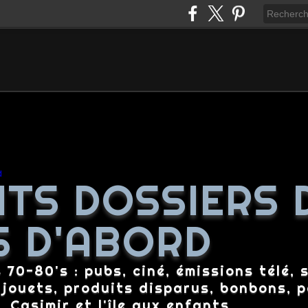
ITS DOSSIERS 
S D'ABORD
70-80's : pubs, ciné, émissions télé, s
 jouets, produits disparus, bonbons, p
 Casimir et l'île aux enfants