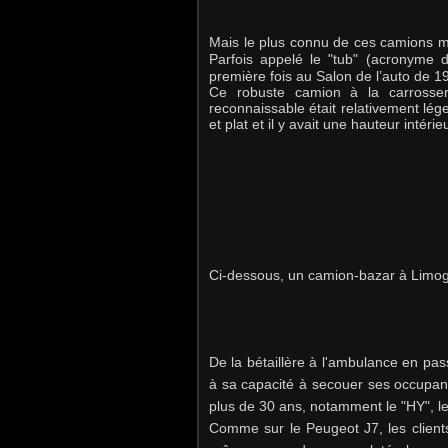
Mais le plus connu de ces camions mar
Parfois
appelé le "tub" (acronyme de 
première fois au Salon de l’auto de 1
Ce robuste camion à la carrosse
reconnaissable était relativement léger
et plat et il y avait une hauteur intér
Ci-dessous, un camion-bazar à Limo
De la bétaillère à l'ambulance en pas
à sa capacité à secouer ses occupan
plus de 30 ans, notamment le "HY", le
Comme sur le Peugeot J7, les clients 