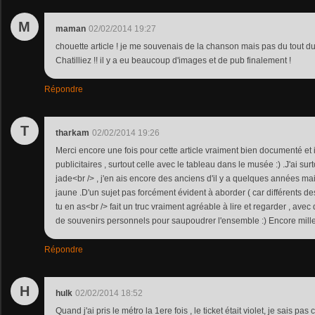
M
maman
02/02/2014 19:27
chouette article ! je me souvenais de la chanson mais pas du tout d
Chatilliez !! il y a eu beaucoup d'images et de pub finalement !
Répondre
T
tharkam
02/02/2014 19:26
Merci encore une fois pour cette article vraiment bien documenté et 
publicitaires , surtout celle avec le tableau dans le musée :) .J'ai su
jade<br /> , j'en ais encore des anciens d'il y a quelques années mais
jaune .D'un sujet pas forcément évident à aborder ( car différents des 
tu en as<br /> fait un truc vraiment agréable à lire et regarder , avec
de souvenirs personnels pour saupoudrer l'ensemble :) Encore mill
Répondre
H
hulk
02/02/2014 18:52
Quand j'ai pris le métro la 1ere fois , le ticket était violet, je sais pas