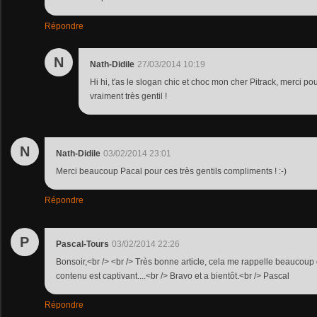
Répondre
N
Nath-Didile
27/03/2014 10:19
Hi hi, t'as le slogan chic et choc mon cher Pitrack, merci po
vraiment très gentil !
N
Nath-Didile
03/02/2014 23:01
Merci beaucoup Pacal pour ces très gentils compliments ! :-)
Répondre
P
Pascal-Tours
03/02/2014 22:26
Bonsoir,<br /> <br /> Très bonne article, cela me rappelle beaucoup
contenu est captivant....<br /> Bravo et a bientôt.<br /> Pascal
Répondre