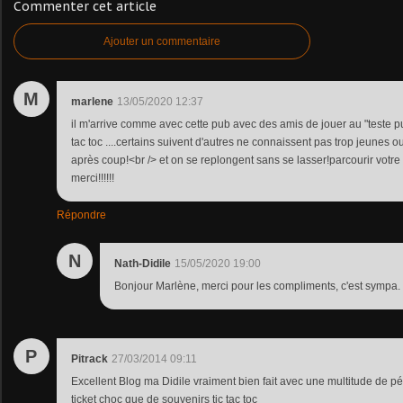
Commenter cet article
Ajouter un commentaire
M
marlene
13/05/2020 12:37
il m'arrive comme avec cette pub avec des amis de jouer au "teste pub
tac toc ....certains suivent d'autres ne connaissent pas trop jeunes o
après coup!<br /> et on se replongent sans se lasser!parcourir votre 
merci!!!!!!
Répondre
N
Nath-Didile
15/05/2020 19:00
Bonjour Marlène, merci pour les compliments, c'est sympa.
P
Pitrack
27/03/2014 09:11
Excellent Blog ma Didile vraiment bien fait avec une multitude de pépite
ticket choc que de souvenirs tic tac toc