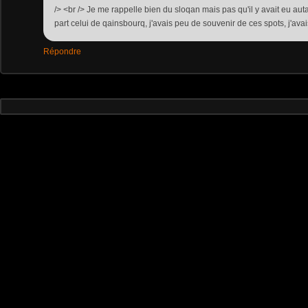
/> <br /> Je me rappelle bien du sloqan mais pas qu'il y avait eu autan
part celui de qainsbourq, j'avais peu de souvenir de ces spots, j'ava
Répondre