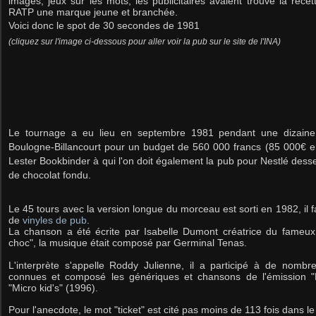
images, jeux sur les mots, les publicitaires avaient trouvé la recet
RATP une marque jeune et branchée.
Voici donc le spot de 30 secondes de 1981
(cliquez sur l'image ci-dessous pour aller voir la pub sur le site de l'INA)
Le tournage a eu lieu en septembre 1981 pendant une dizaine
Boulogne-Billancourt pour un budget de 560 000 francs (85 000€ env
Lester Bookbinder à qui l'on doit également la pub pour Nestlé desse
de chocolat fondu.
Le 45 tours avec la version longue du morceau est sorti en 1982, il fa
de
vinyles de pub
.
La chanson a été écrite par Isabelle Dumont créatrice du fameux s
choc", la musique était composé par Germinal Tenas.
L'interprète s'appelle Roddy Julienne, il a participé à de nomb
connues et composé les génériques et chansons de l'émission "
"Micro kid's" (1996).
Pour l'anecdote, le mot "ticket" est cité pas moins de 113 fois dans l