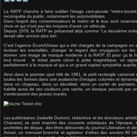
La RATP cherche à faire oublier l'image caricaturale "métro-boulot-
reconquête du public, notamment les automobilistes.
Dans l'esprit des consommateurs le métro et le bus sont reservés
choix et qui n'ont pas les moyens d'avoir un véhicule.
Depuis 1978, la RATP se présentait déjà comme "La deuxième voitu
devait aller encore plus loin.
C'est l'agence Ecom/Univas qui a été chargée de la campagne en a
évoluer les mentalités, changer le regard des voyageurs sur le
donner une image de marque moderne à la RATP. Et pour ça le h
tout trouvé : le ticket jaune citron à piste magnétique, un sign
parfaitement à la marque et qui a un grand capital sympathie auprès 
Ainsi dans le premier spot télé de 1981, le petit rectangle cartonné 
toutes les formes dans une avalanche d'images colorées et dynamiq
dans un chapeau, dans un décolleté, dans un ourlet de pantalon, 
habille aussi de ses couleurs une vache, un kiosque percuté par un
s'embrassent des jeunes mariés.
Les publicitaires (Isabelle Dumont, rédactrice et les directeurs artis
Chavane)
se sont inspirés des courants artistiques de l'époque
pochettes de disque, des titres détournés du journal Libération et
Actuel, un mensuel branché et agitateur d'idées des années 80 (d