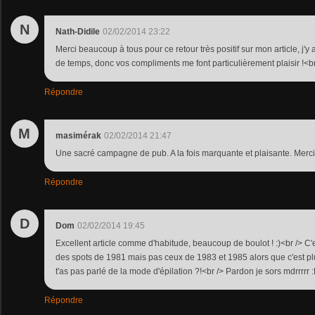
N
Nath-Didile
02/02/2014 23:22
Merci beaucoup à tous pour ce retour très positif sur mon article, j'y
de temps, donc vos compliments me font particulièrement plaisir !<br /
Répondre
M
masimérak
02/02/2014 21:47
Une sacré campagne de pub. A la fois marquante et plaisante. Merci 
Répondre
D
Dom
02/02/2014 19:45
Excellent article comme d'habitude, beaucoup de boulot ! :)<br /> C'
des spots de 1981 mais pas ceux de 1983 et 1985 alors que c'est plu
t'as pas parlé de la mode d'épilation ?!<br /> Pardon je sors mdrrrrr 
Répondre