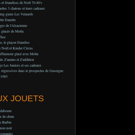
 et friandises de Noël 70-80's
ettes 3 chatons et leurs cadeaux
ing-gums Les Veinards
tte Danette
es de l'Alsacienne
 glacés de Motta
Choc
e, le glaçon friandise
 Noël et Kinder Circus
 d'humour glacé avec Motta
its Z'animo et Z'addition
e Les Juniors et ses cadeaux
régressives dans le prospectus de l'enseigne
 1985
UX JOUETS
adaboum
x de chute
e Barbie
non noir
lcomanies