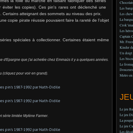
êmes la folie du marché en faisant fabriquer des séries
Chocolats
r éviter les copies). Ces pin's rares ont déclenché une
Les barqu
rs. Certains atteignant des sommets au niveau des prix.
Les chew
La barque
e copie pirate réussie pouvaient faire la rareté de l'objet
Crok’imag
Les héros
Captain 
éries spéciales à collectionner. Certaines étaient même
Mr. Freez
Kinder de
Un doigt
Les biscu
sse d'Epargne que j'ai achetée chez Emmaüs il y a quelques années.
Le fromag
Douceurs 
u (cliquez pour voir en grand).
Metro en
JE
Le jeu B
Le jeu Di
et série limitée Mylène Farmer.
La poupé
Le jeu Ca
Les déca