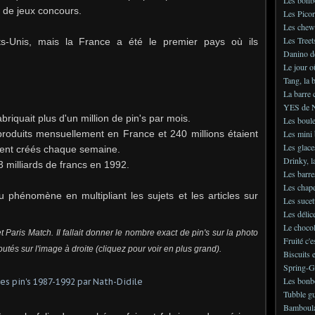
s de jeux concours.
Les Picor
Les chew
Les Treet
ts-Unis, mais la France a été le premier pays où ils
Danino d
Le jour o
Tang, la 
La barre 
YES de N
riquait plus d'un million de pin's par mois.
Les boule
 produits mensuellement en France et 240 millions étaient
Les mini 
Les glace
ient créés chaque semaine.
Drinky, l
3 milliards de francs en 1992.
Les barre
Les chap
phénomène en multipliant les sujets et les articles sur
Les sucet
Les délic
Le choco
Paris Match. Il fallait donner le nombre exact de pin's sur la photo
Fruité c'e
outés sur l'image à droite (cliquez pour voir en plus grand).
Biscuits 
Spring-
Les bonb
Tubble gu
Bamboula,