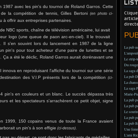
LIS
n 1987 avec les pin's du tournoi de Roland Garros. Cette
Clique
de la compétition de tennis, Gilles Bertoni
(en photo ci-
articl
 à offrir aux entreprises partenaires.
direct
de NBC sports, chaîne de télévision américaine, lui avait
PU
leur logo (une queue de paon arc-en-ciel). Il le trouvait
es. Il s'en souvint lors du lancement en 1987 de la ligne
La pub no
un pin's pour tout acheteur d'une paire de lunettes et se
L'ampoule
 Ça a été le déclic, Roland Garros aurait dorénavant une
Le strip-
Du rouge 
innova en reproduisant l'affiche du tournoi sur une série
La saga d
La pub Dél
destination des V.I.P présents lors de la compétition
(ci-
La chans
La saga P
r 4 pin's en couleurs et un blanc. Le succès dépassa très
Marie-Pie
La pub po
rs et les spectateurs s'arrachèrent ce petit objet, signe
La pub po
Le sourir
La pub po
 en 1999, 150 copains venus de toute la France avaient
La pub B
rborait un pin's à son effigie
.
(ci-dessus)
Une femme
L'ami Ric
t pas au départ, ce sont donc les fabricants de médailles