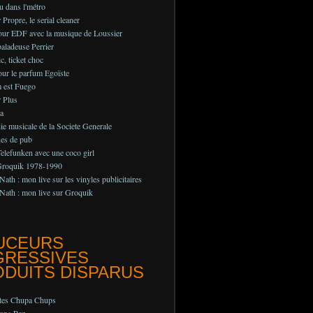
au dans l'métro
Propre, le serial cleaner
pour EDF avec la musique de Loussier
aladeuse Perrier
c, ticket choc
ur le parfum Egoïste
 est Fuego
 Plus
a
e musicale de la Societe Generale
ues de pub
lefunken avec une coco girl
Groquik 1978-1990
Nath : mon live sur les vinyles publicitaires
Nath : mon live sur Groquik
UCEURS
GRESSIVES
DUITS DISPARUS
ttes Chupa Chups
ons Pez