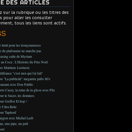
TE DES ARTICLES
z sur la rubrique ou les titres des
es pour aller les consulter
ement, tous les liens sont actifs.
BS
 limit pour les tronçonneuses
 du plafonnier ne marche pas
teasing culte de Myriam
au Coca : L'Histoire du Père Noël
es Martiens Lustucru
ifrance "c'est moi qui l'ai fait"
on "La publicité" megamix pubs 80's
anzani avec Don Patillo
rre Casey, la reine de la glisse avec Pliz
ur le Sucre, les dominos
ur Gerflor Et hop !
e Ultra Brite
ur Tapitouf
aygon avec Michel Leeb
, une pipe, un pull
oré