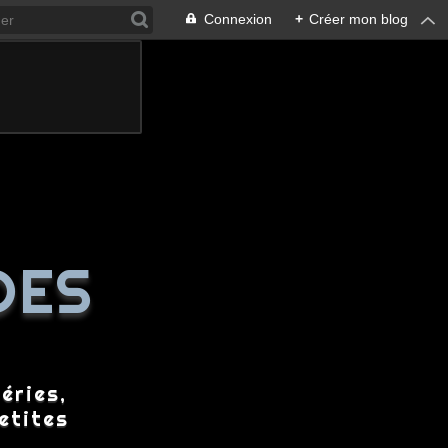
Connexion
+
Créer mon blog
DES
éries,
etites