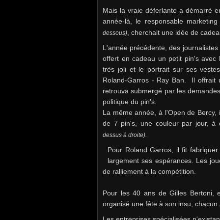
Mais la vraie déferlante a démarré
e
année-là, le responsable marketing 
, cherchait une idée de cadeau
dessous)
L'année précédente, des journalistes 
offert en cadeau un petit pin's avec 
très joli et le portrait sur ses vest
Roland-Garros - Ray Ban. Il offrait 
retrouva submergé par les demandes.
politique du pin's.
La même année, à l'Open de Bercy, il 
de 7 pin's, une couleur par jour, à 
dessus à droite).
Pour Roland Garros, il fit fabrique
largement ses espérances. Les joueu
de ralliement à la compétition.
Pour les 40 ans de Gilles Bertoni,
organisé une fête à son insu, chacun a
Les entreprises spécialisées n'existan