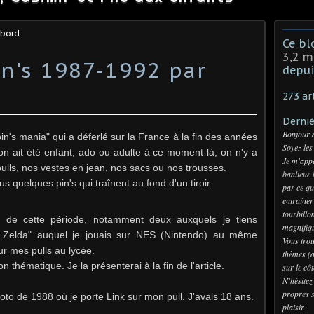
abord
Ce bl
3,2 m
in's 1987-1992 par
depui
273 ar
Derniè
Bonjour 
in's mania" qui a déferlé sur la France à la fin des années
Soyez les
n ait été enfant, ado ou adulte à ce moment-là, o
n n'y a
Je m'appe
ulls, nos vestes en jean, nos sacs ou nos trousses.
banlieue 
 quelques pin's qui traînent au fond d'un tiroir.
par ce qu
entraîner
tourbillo
 de cette période, notamment deux auxquels je tiens
magnifiqu
e Zelda" auquel je jouais sur NES (Nintendo) au même
Vous trou
ur mes pulls au lycée.
thèmes (a
n thématique. Je la présenterai à la fin de l'article.
sur le cô
N'hésitez
propres s
to de 1988 où je porte Link sur mon pull. J'avais 18 ans.
plaisir.