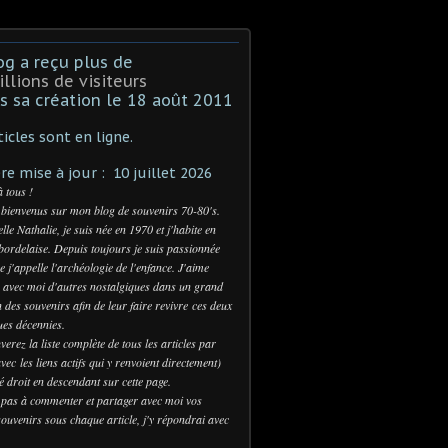
og a reçu plus de
illions de visiteurs
s sa création le 18 août 2011
ticles sont en ligne.
re mise à jour : 10 juillet 2026
à tous !
 bienvenus sur mon blog de souvenirs 70-80's.
lle Nathalie, je suis née en 1970 et j'habite en
bordelaise. Depuis toujours je suis passionnée
e j'appelle l'archéologie de l'enfance. J'aime
 avec moi d'autres nostalgiques dans un grand
n des souvenirs afin de leur faire revivre ces deux
es décennies.
verez la liste complète de tous les articles par
vec les liens actifs qui y renvoient directement)
té droit en descendant sur cette page.
 pas à commenter et partager avec moi vos
ouvenirs sous chaque article, j'y répondrai avec