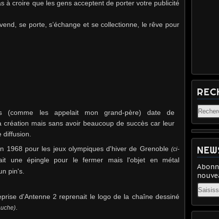
as à croire que les gens acceptent de porter votre publicité
 vend, se porte, s’échange et se collectionne, le rêve pour
REC
ttes (comme les appelait mon grand-père) date de
a création mais sans avoir beaucoup de succès car leur
 diffusion.
NEW
n 1968 pour les jeux olympiques d'hiver de Grenoble
(ci-
ait une épingle pour le fermer mais l'objet en métal
Abonne
n pin's.
nouvea
Email
prise d'Antenne 2 reprenait le logo de la chaîne dessiné
.
auche)