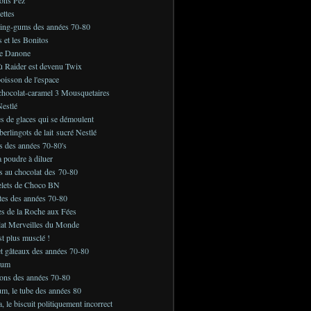
ettes
ing-gums des années 70-80
s et les Bonitos
e Danone
ù Raider est devenu Twix
boisson de l'espace
chocolat-caramel 3 Mousquetaires
estlé
s de glaces qui se démoulent
berlingots de lait sucré Nestlé
s des années 70-80's
a poudre à diluer
s au chocolat des 70-80
elets de Choco BN
tes des années 70-80
es de la Roche aux Fées
lat Merveilles du Monde
st plus musclé !
et gâteaux des années 70-80
Gum
ons des années 70-80
m, le tube des années 80
 le biscuit politiquement incorrect