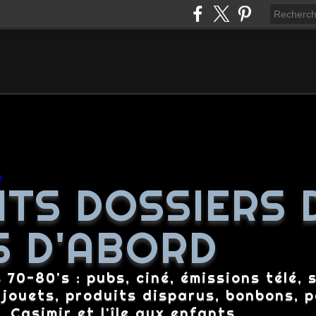
ITS DOSSIERS 
S D'ABORD
70-80's : pubs, ciné, émissions télé, s
 jouets, produits disparus, bonbons, p
 Casimir et l'île aux enfants