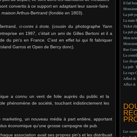
Il fait be
e sont convertis à ce support en adaptant leur savoir-faire.
Monsieur 
la maison Arthus-Bertrand (fondée en 1803).
La pub 
La main b
Ticket chi
-Bertrand,
(cousin du photographe Yann
ci-contre à droite,
La pub po
entreprise en 1987, c'était un ami de Gilles Bertoni et il a
Mon nom
 du pin's en France. C'est en effet lui qui fit fabriquer
Monsieur
 (Roland Garros et Open de Bercy donc).
Rue Gam
La comédi
Les disq
La pub Te
La saga 
Affect & 
Affect & 
dique a connu un vent de folie auprès du public et la
ble phénomène de société, touchant indistinctement les
DO
RE
PRO
e marketing,
un nouveau média à part entière, apportant
 et plus économique qu'une grosse campagne de pub.
Les suce
que association avait ses propres pin's et les distribuait
Les bonb