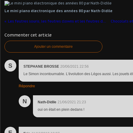
Le mini piano électronique des années 80 par Nath-Didile
Les feutres souris, les feutres clowns et les feutres du magicien par Nath-Didile
Commenter cet article
Ajouter un commentaire
S
STEPHANE BROSSE
20/06/2021 22:56
Le Simon incontournable. L'évolution des Légos aussi. Les jouets é
Répondre
N
Nath-Didile
21/06/2021 21:23
oui on était en plein dedans !
E