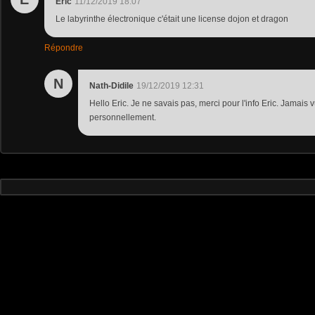
Eric
11/12/2019 18:07
Le labyrinthe électronique c'était une license dojon et dragon
Répondre
N
Nath-Didile
19/12/2019 12:31
Hello Eric. Je ne savais pas, merci pour l'info Eric. Jamais v
personnellement.